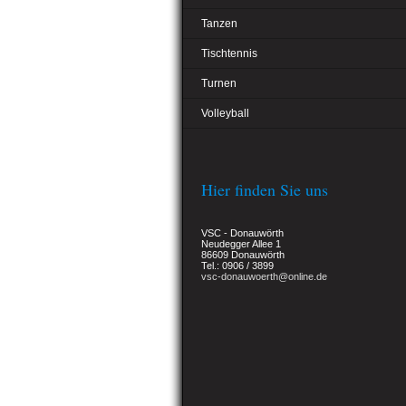
Tanzen
Tischtennis
Turnen
Volleyball
Hier finden Sie uns
VSC - Donauwörth
Neudegger Allee 1
86609 Donauwörth
Tel.: 0906 / 3899
vsc-donauwoerth@online.de