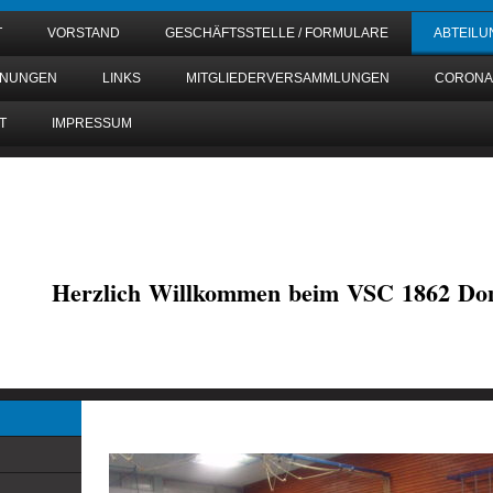
T
VORSTAND
GESCHÄFTSSTELLE / FORMULARE
ABTEIL
DNUNGEN
LINKS
MITGLIEDERVERSAMMLUNGEN
CORONA
T
IMPRESSUM
Herzlich Willkommen beim VSC 1862 Don