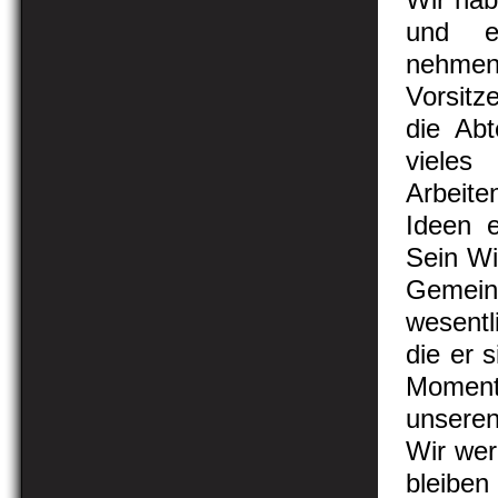
und en
nehme
Vorsit
die Ab
vieles
Arbeit
Ideen e
Sein Wi
Gemeins
wesentli
die er 
Moment 
unsere
Wir we
bleibe