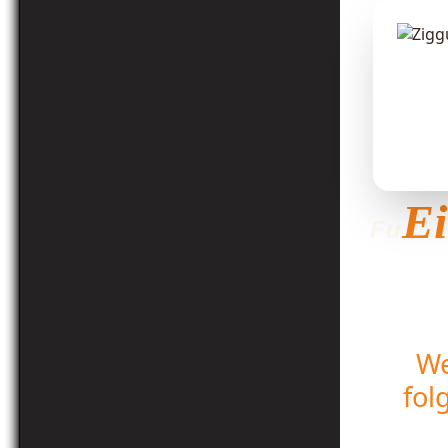
Ei
Fu
We
fol