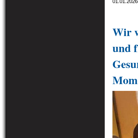
01.01.2026
Wir w
und f
Gesu
Mome