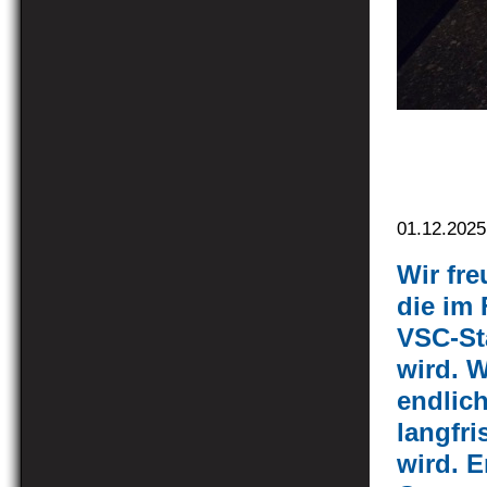
01.12.2025
Wir fre
die im 
VSC-St
wird. W
endlic
langfri
wird. E