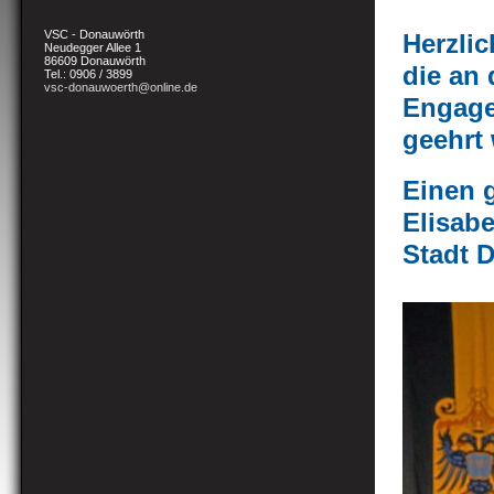
VSC - Donauwörth
Herzli
Neudegger Allee 1
86609 Donauwörth
die an 
Tel.: 0906 / 3899
vsc-donauwoerth@online.de
Engage
geehrt
Einen 
Elisabe
Stadt 