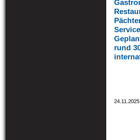
Gastron
Restaur
Pächter
Service
Geplan
rund 30
interna
24.11.2025