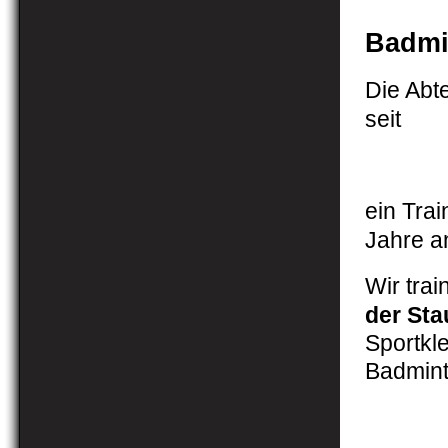
Badmi
Die Abt
seit
ein Trai
Jahre a
Wir trai
der Sta
Sportkl
Badmint