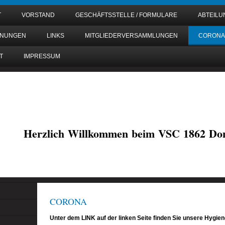
T
VORSTAND
GESCHÄFTSSTELLE / FORMULARE
ABTEIL
DNUNGEN
LINKS
MITGLIEDERVERSAMMLUNGEN
CORONA
T
IMPRESSUM
Herzlich Willkommen beim VSC 1862 Don
CORONA
Unter dem LINK auf der linken Seite finden Sie unsere Hygie