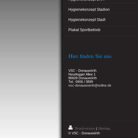
Hygienekonzept Stadion
Hygienekonzept Stadt
Plakat Sportbetrieb
Hier finden Sie uns
VSC - Donauwörth
Neudegger Allee 1
86609 Donauwörth
Tel.: 0906 / 3899
vsc-donauwoerth@online.de
Druckversion
|
Sitemap
© VSC - Donauwörth