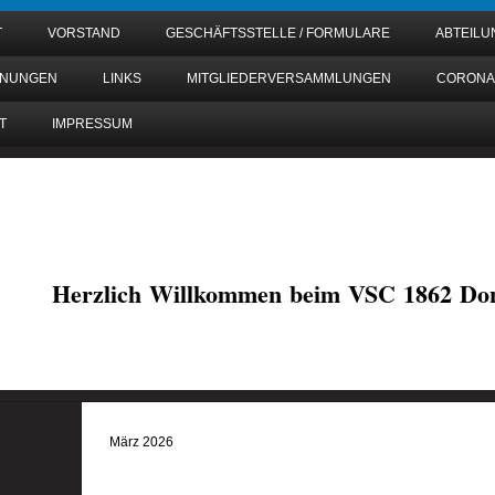
T
VORSTAND
GESCHÄFTSSTELLE / FORMULARE
ABTEIL
DNUNGEN
LINKS
MITGLIEDERVERSAMMLUNGEN
CORONA
T
IMPRESSUM
Herzlich Willkommen beim VSC 1862 Don
März 2026