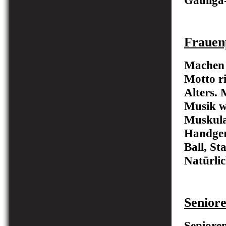
Gauliga
Frauen
Machen S
Motto r
Alters.
Musik w
Muskulat
Handger
Ball, S
Natürlic
Senior
Senioren