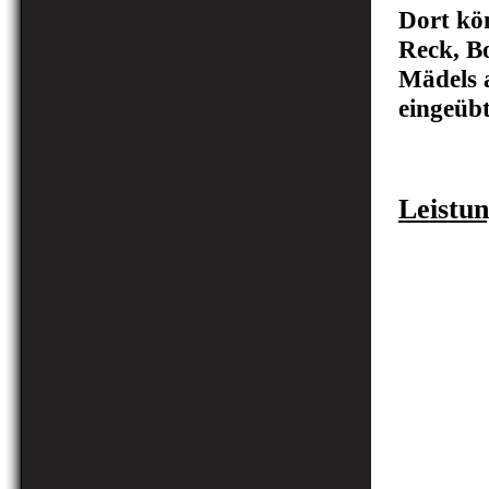
Dort kö
Reck, B
Mädels 
eingeüb
Leistu