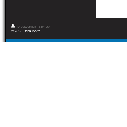
Druckversion
|
Sitemap
© VSC - Donauwörth