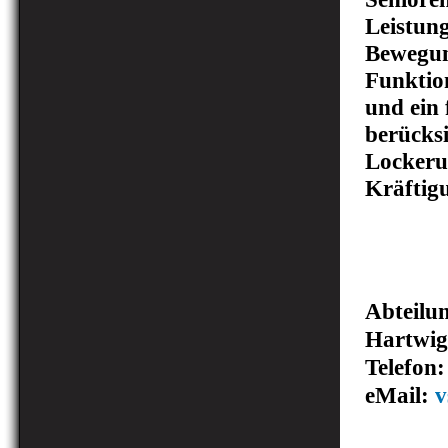
Leistung
Bewegun
Funktio
und ein
berücksi
Lockeru
Kräftig
Abteilun
Hartwig
Telefon:
eMail:
v