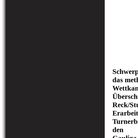
Schwerp
das met
Wettkam
Überschl
Reck/St
Erarbei
Turnerb
den