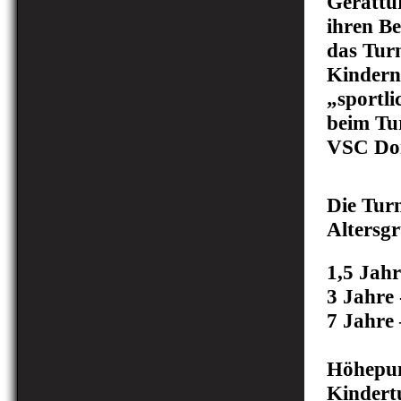
Gerättur
ihren B
das Turn
Kindern 
„sportli
beim Tu
VSC Do
Die Turn
Altersg
1,5 Jah
3 Jahre 
7 Jahre 
Höhepun
Kindertu