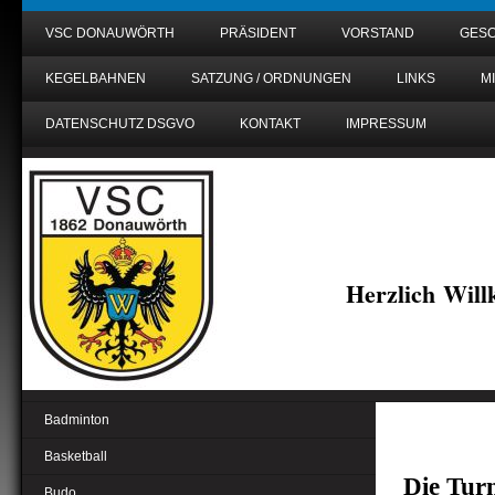
VSC DONAUWÖRTH
PRÄSIDENT
VORSTAND
GESC
KEGELBAHNEN
SATZUNG / ORDNUNGEN
LINKS
M
DATENSCHUTZ DSGVO
KONTAKT
IMPRESSUM
Herzlich Wil
Badminton
Basketball
Die Tur
Budo