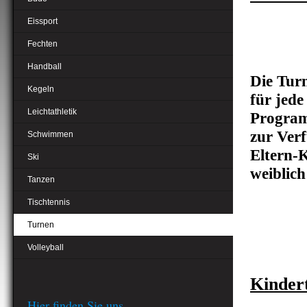
Eissport
Fechten
Handball
Die Tur
Kegeln
für jede
Leichtathletik
Progra
zur Verf
Schwimmen
Eltern-
Ski
weiblic
Tanzen
Tischtennis
Turnen
Volleyball
Kinder
Hier finden Sie uns