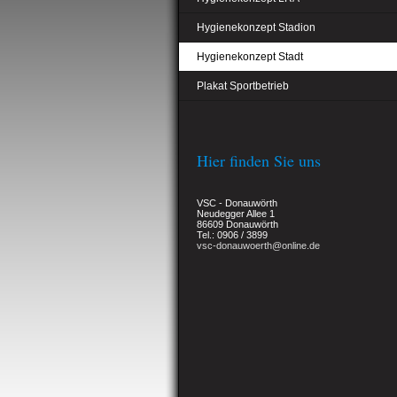
Hygienekonzept Stadion
Hygienekonzept Stadt
Plakat Sportbetrieb
Hier finden Sie uns
VSC - Donauwörth
Neudegger Allee 1
86609 Donauwörth
Tel.: 0906 / 3899
vsc-donauwoerth@online.de