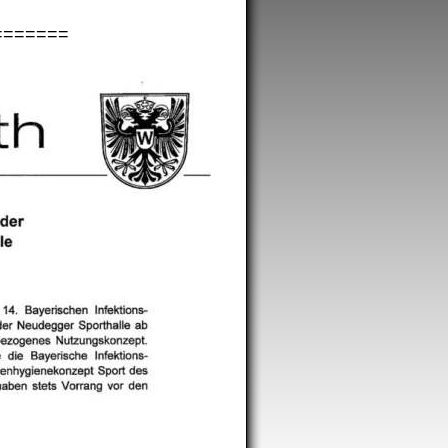
=======