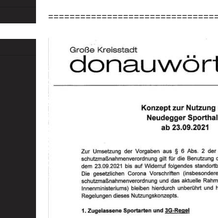
===============================